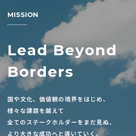
MISSION
L
e
a
d
B
e
y
o
n
d
B
o
r
d
e
r
s
国や文化、価値観の境界をはじめ、
様々な課題を越えて
全てのステークホルダーをまだ見ぬ、
より大きな成功へと導いていく。