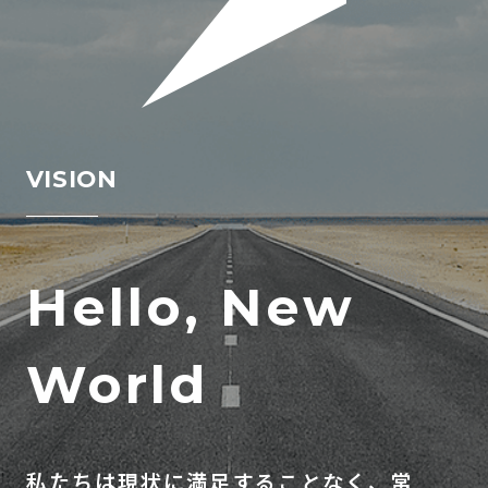
VISION
H
e
l
l
o
,
N
e
w
W
o
r
l
d
私たちは現状に満足することなく、常