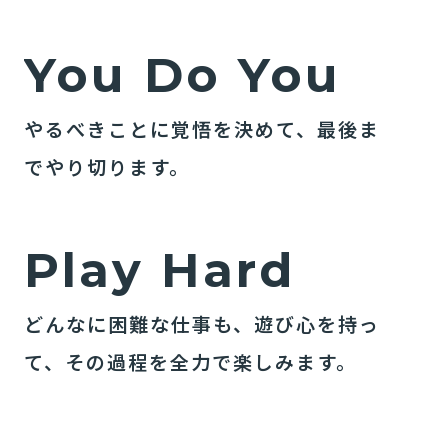
Y
o
u
D
o
Y
o
u
やるべきことに覚悟を決めて、最後ま
でやり切ります。
P
l
a
y
H
a
r
d
どんなに困難な仕事も、遊び心を持っ
て、その過程を全力で楽しみます。