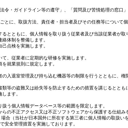
法令・ガイドライン等の遵守」、「質問及び苦情処理の窓口」
ごとに、取扱方法、責任者・担当者及びその任務等について個
するとともに、個人情報を取り扱う従業者及び当該従業者が取
連絡体制を整備します。
自己点検を実施します。
いて、従業者に定期的な研修を実施します。
項を就業規則に規定します。
者の入退室管理及び持ち込む機器等の制限を行うとともに、権
書類等の盗難又は紛失等を防止するための措置を講じるととも
施します。
り扱う個人情報データベース等の範囲を限定します。
からの不正アクセス又は不正ソフトウェアから保護する仕組み
う場合（当社が日本国外に所在する第三者に個人情報の取扱い
で安全管理措置を実施しております。